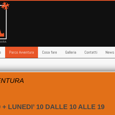
o
Parco Avventura
Cosa fare
Galleria
Contatti
News
ENTURA
nglish
.
+ LUNEDI’ 10 DALLE 10 ALLE 19