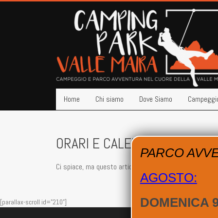
Home
Chi siamo
Dove Siamo
Campeggi
ORARI E CALENDARIO
PARCO AVV
Ci spiace, ma questo articolo è disponibile soltanto in
E
AGOSTO:
DOMENICA 9 
[parallax-scroll id="210"]