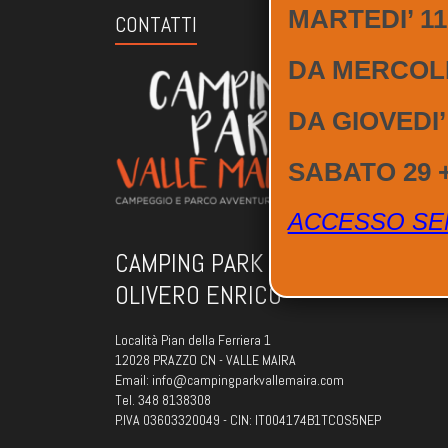
MARTEDI’ 11
CONTATTI
DA MERCOLE
DA GIOVEDI’
SABATO 29 
ACCESSO SE
CAMPING PARK VALLE MAIRA DI
OLIVERO ENRICO
Località Pian della Ferriera 1
12028 PRAZZO CN - VALLE MAIRA
Email: info@campingparkvallemaira.com
Tel. 348 8138308
P.IVA 03603320049 - CIN: IT004174B1TCOS5NEP