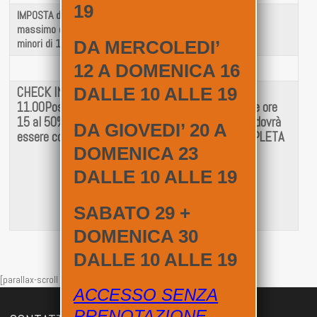
19
IMPOSTA di SOGGIORNO a persona, fino a un
€ 1
massimo di 7 giorni consecutivi esclusi
minori di 12 anni
DA MERCOLEDI’
12 A DOMENICA 16
DALLE 10 ALLE 19
CHECK IN entro le 19.00 CHECK OUT entro le
11.00
Possibilità di CHECK OUT prolungato entro le ore
15 al 50% della TARIFFA GIORNALIERA
Oltre le 15 dovrà
DA GIOVEDI’ 20 A
essere corrisposta la TARIFFA GIORNALIERA COMPLETA
DOMENICA 23
DALLE 10 ALLE 19
SABATO 29 +
DOMENICA 30
DALLE 10 ALLE 19
[parallax-scroll id="210"]
ACCESSO SENZA
PRENOTAZIONE