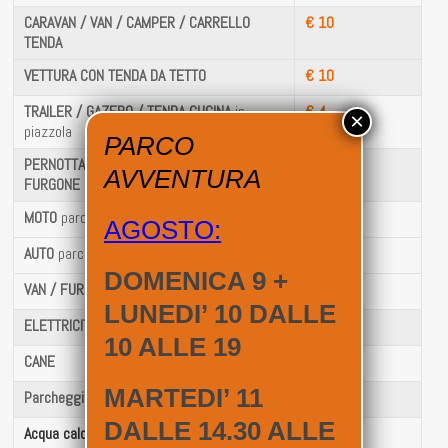
CARAVAN / VAN /
CAMPER / CARRELLO
€ 10
TENDA
VETTURA CON TENDA DA TETTO
€ 10
TRAILER / GAZEBO / TENDA CUCINA
in
€ 4
×
piazzola
PARCO
PERNOTTAMENTO IN AUTOVETTURA /
€ 10
AVVENTURA
FURGONE
MOTO
parcheggio in piazzola
€ 2
AGOSTO:
AUTO
parcheggio in piazzola
€ 3
DOMENICA 9 +
VAN / FURGONE
parcheggio in piazzola
€ 4
LUNEDI’ 10 DALLE
ELETTRICITÀ
€ 4
10 ALLE 19
CANE
€ 4
MARTEDI’ 11
Parcheggio 24h senza pernottamento
€ 8
DALLE 14.30 ALLE
Acqua calda per doccia compresa nel prezzo